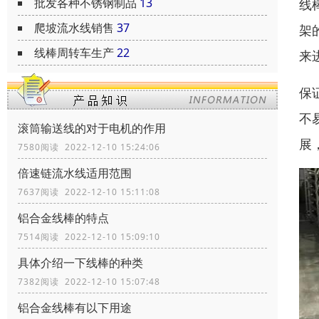
批发各种不锈钢制品
13
线
爬坡流水线销售
37
架
线棒周转车生产
22
来
保
不
滚筒输送线的对于电机的作用
展
7580阅读 2022-12-10 15:24:06
倍速链流水线适用范围
7637阅读 2022-12-10 15:11:08
铝合金线棒的特点
7514阅读 2022-12-10 15:09:10
具体介绍一下线棒的种类
7382阅读 2022-12-10 15:07:48
铝合金线棒有以下用途