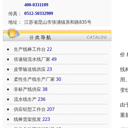
400-0331109
传真：
0512-50332909
地址：
江苏省昆山市张浦镇亲和路835号
生产线棒工作台
22
价
倍速链流水线厂家
49
线
皮带输送线供应
23
用
柔性生产线生产厂家
30
非标产线供应
38
变
流水线生产
236
由
供应铝型工作台
207
重
线棒货架批发
223