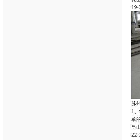
19-
苏
1
单
昆
22-