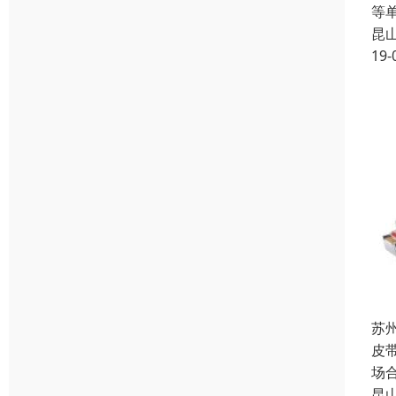
等
昆
19-
苏
皮
场
昆