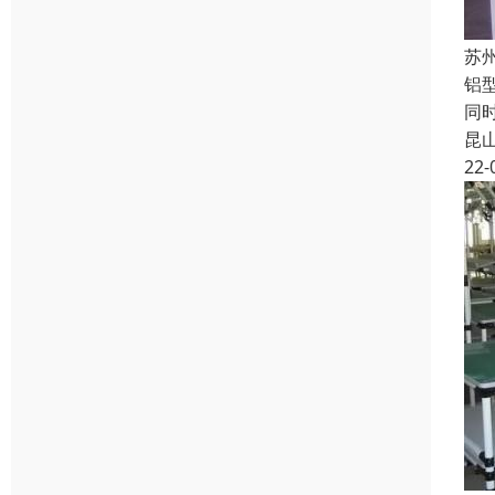
苏
铝
同
昆
22-