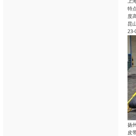
上
特
度
昆
23-
扬
皮