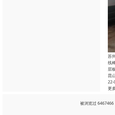
苏
线
层
昆
22-
更
被浏览过 64674