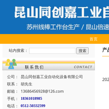
首页
产
站内搜索：
公司：
昆山同创嘉工业自动化设备有限公司
20
联系：
胡先生
邮箱：
13686456928@126.com
手机：
18361018985
电话：
0512-50332599