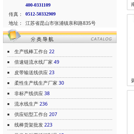
400-0331109
传真：
0512-50332909
地址：
江苏省昆山市张浦镇亲和路835号
生产线棒工作台
22
倍速链流水线厂家
49
皮带输送线供应
23
柔性生产线生产厂家
30
非标产线供应
38
流水线生产
236
供应铝型工作台
207
线棒货架批发
223