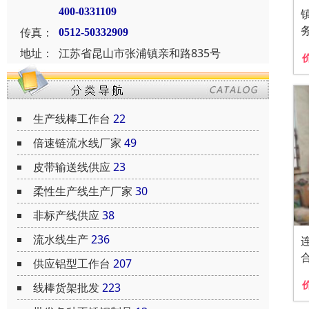
400-0331109
传真：
0512-50332909
地址：
江苏省昆山市张浦镇亲和路835号
生产线棒工作台
22
倍速链流水线厂家
49
皮带输送线供应
23
柔性生产线生产厂家
30
非标产线供应
38
流水线生产
236
供应铝型工作台
207
线棒货架批发
223