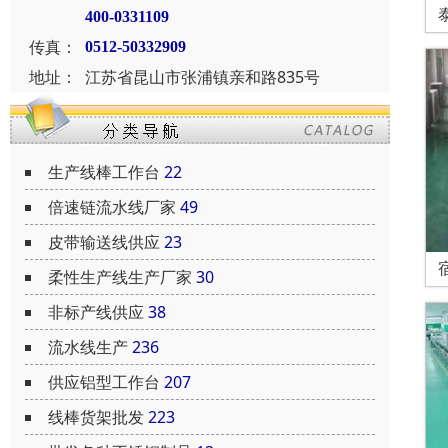
400-0331109
传真：
0512-50332909
地址：
江苏省昆山市张浦镇亲和路835号
生产线棒工作台
22
倍速链流水线厂家
49
皮带输送线供应
23
柔性生产线生产厂家
30
非标产线供应
38
流水线生产
236
供应铝型工作台
207
线棒货架批发
223