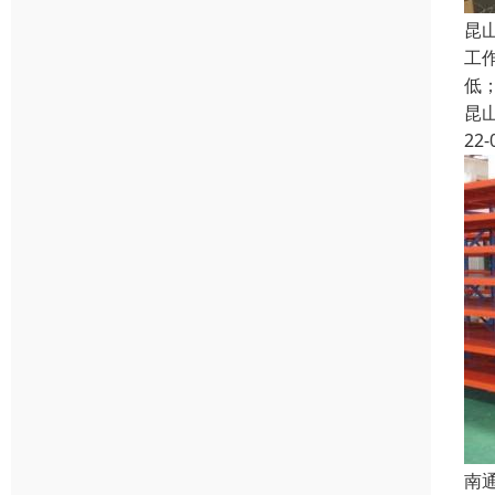
昆
工
低
昆
22-
南