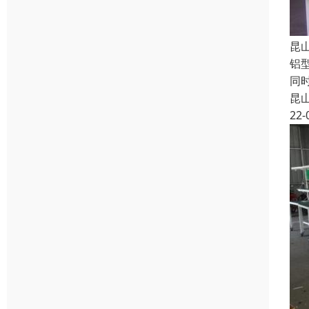
昆
铝
同
昆
22-