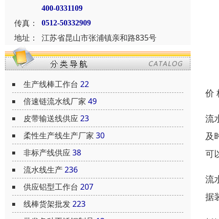
400-0331109
传真：
0512-50332909
地址：
江苏省昆山市张浦镇亲和路835号
生产线棒工作台
22
价
倍速链流水线厂家
49
流
皮带输送线供应
23
及
柔性生产线生产厂家
30
非标产线供应
38
可
流水线生产
236
流
供应铝型工作台
207
据
线棒货架批发
223