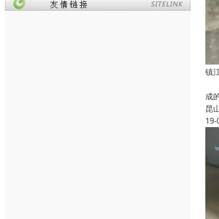
镇
线
成
昆
19-