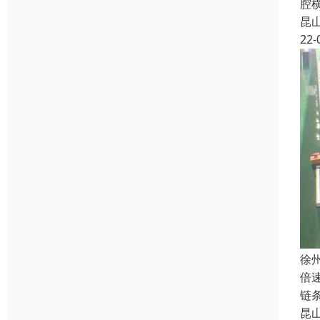
腔
昆
22-
徐
倍
链
昆