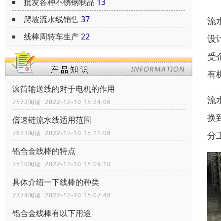
批发各种不锈钢制品
13
爬坡流水线销售
37
流
线棒周转车生产
22
设
受
有
滚筒输送线的对于电机的作用
流
7572阅读 2022-12-10 15:24:06
换
倍速链流水线适用范围
7623阅读 2022-12-10 15:11:08
分
铝合金线棒的特点
7510阅读 2022-12-10 15:09:10
具体介绍一下线棒的种类
7374阅读 2022-12-10 15:07:48
铝合金线棒有以下用途