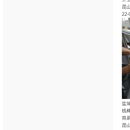
昆
22-
盐
线
简
昆