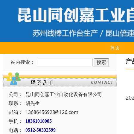
首页
产
站内搜索：
公司：
昆山同创嘉工业自动化设备有限公司
20
联系：
胡先生
邮箱：
13686456928@126.com
手机：
18361018985
电话：
0512-50332599