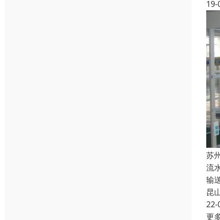
19-
苏
流
输
昆
22-
更