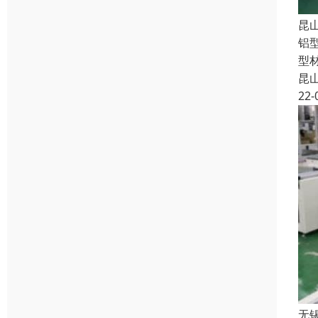
昆
铝
型
昆
22-
无