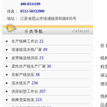
400-0331109
传真：
0512-50332909
地址：
江苏省昆山市张浦镇亲和路835号
生产线棒工作台
22
价
倍速链流水线厂家
49
线
皮带输送线供应
23
程
柔性生产线生产厂家
30
非标产线供应
38
保
流水线生产
236
便
供应铝型工作台
207
线
线棒货架批发
223
品