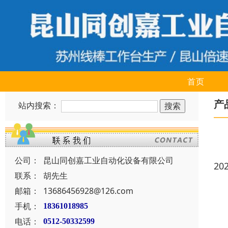
首页
产
站内搜索：
公司：
昆山同创嘉工业自动化设备有限公司
20
联系：
胡先生
邮箱：
13686456928@126.com
手机：
18361018985
电话：
0512-50332599