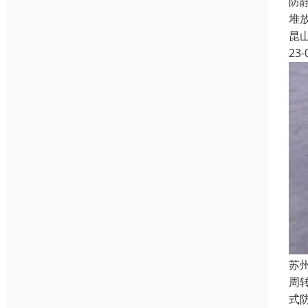
防
堆
昆
23-
苏
周
式