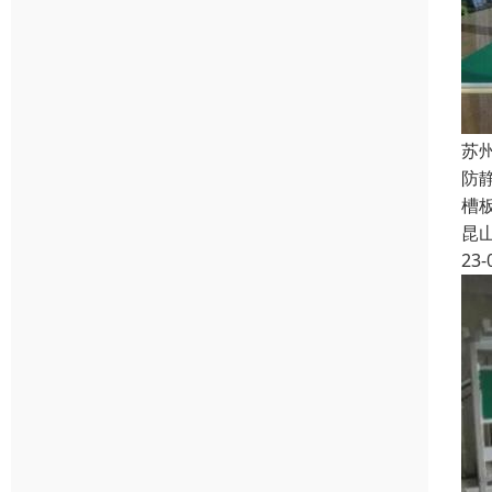
苏
防
槽
昆
23-