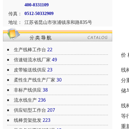
400-0331109
传真：
0512-50332909
地址：
江苏省昆山市张浦镇亲和路835号
生产线棒工作台
22
价
倍速链流水线厂家
49
线
皮带输送线供应
23
分
柔性生产线生产厂家
30
非标产线供应
38
储
流水线生产
236
线
供应铝型工作台
207
等
线棒货架批发
223
重