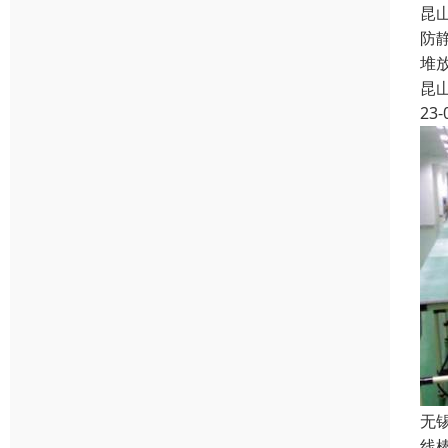
昆
防
堆
昆
23-
无
线