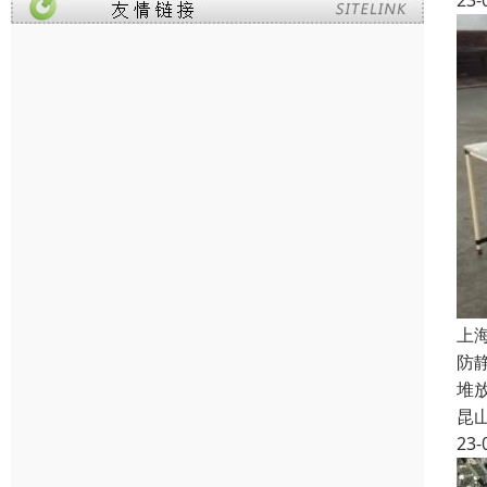
23-
上
防
堆
昆
23-