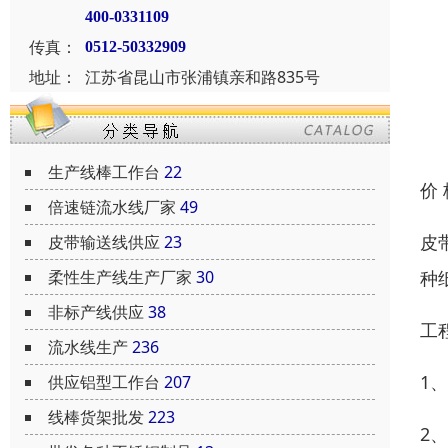
400-0331109
传真：
0512-50332909
地址：
江苏省昆山市张浦镇亲和路835号
生产线棒工作台
22
价
倍速链流水线厂家
49
皮
皮带输送线供应
23
种
柔性生产线生产厂家
30
非标产线供应
38
工
流水线生产
236
1
供应铝型工作台
207
线棒货架批发
223
2