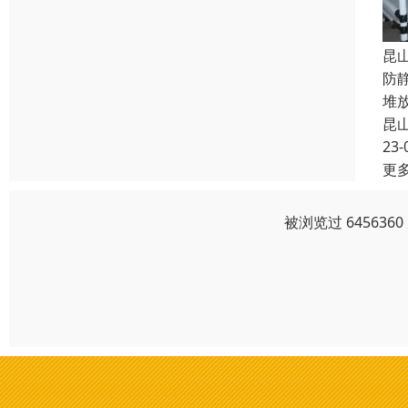
昆
防
堆
昆
23-
更
被浏览过 64563